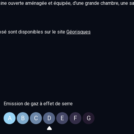
isine ouverte aménagée et équipée, d'une grande chambre, une sa
osé sont disponibles sur le site
Géorisques
Emission de gaz à effet de serre
A
B
C
D
E
F
G