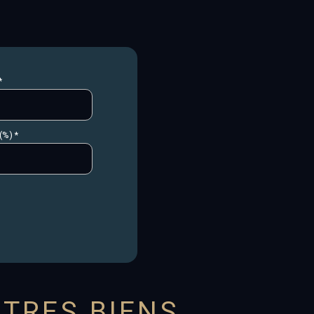
*
(%) *
TRES BIENS