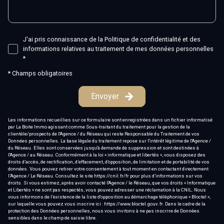
J'ai pris connaissance de la Politique de confidentialité et des
informations relatives au traitement de mes données personnelles
*
* Champs obligatoires
Envoyer
Les informations recueillies sur ce formulaire sont enregistrées dans un fichier informatisé
par La Boite Immo agissant comme Sous-traitant du traitement pour la gestion de la
clientèle/prospects de l'Agence / du Réseau qui reste Responsable du Traitement de vos
Données personnelles. La base légale du traitement repose sur l'intérêt légitime de l'Agence /
du Réseau. Elles sont conservées jusqu'à demande de suppression et sont destinées à
l'Agence / au Réseau. Conformément à la loi « informatique et libertés », vous disposez des
droits d’accès, de rectification, d’effacement, d’opposition, de limitation et de portabilité de vos
données. Vous pouvez retirer votre consentement à tout moment en contactant directement
l’Agence / Le Réseau. Consultez le site
https://cnil.fr/fr
pour plus d’informations sur vos
droits. Si vous estimez, après avoir contacté l'Agence / le Réseau, que vos droits « Informatique
et Libertés » ne sont pas respectés, vous pouvez adresser une réclamation à la CNIL. Nous
vous informons de l’existence de la liste d'opposition au démarchage téléphonique « Bloctel »,
sur laquelle vous pouvez vous inscrire ici :
https://www.bloctel.gouv.fr
. Dans le cadre de la
protection des Données personnelles, nous vous invitons à ne pas inscrire de Données
sensibles dans le champ de saisie libre.