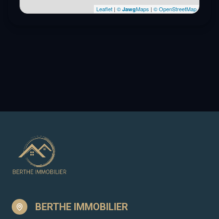
Leaflet
|
©
Maps
|
© OpenStreetMap
Jawg
BERTHE IMMOBILIER