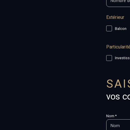
Extérieur
Balcon
Particularit
Investis
SAI
vos c
Nom *