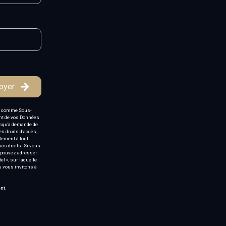
oyer
nt comme Sous-
ent de vos Données
jusqu'à demande de
es droits d’accès,
ntement à tout
vos droits. Si vous
us pouvez adresser
l », sur laquelle
s vous invitons à
nt.