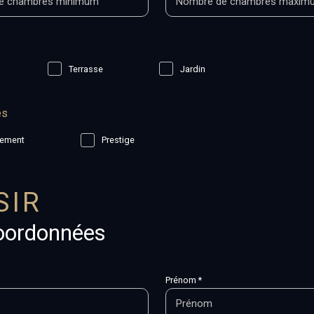
Terrasse
Jardin
és
sement
Prestige
SIR
oordonnées
Prénom *