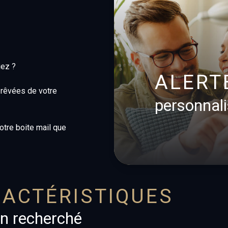
iez ?
ALERT
s rêvées de votre
personnal
votre boite mail que
ACTÉRISTIQUES
en recherché