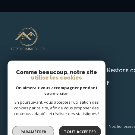
Restons c
BERTHE IMMOBILIER
Comme beaucoup, notre site
utilise les cookies
06 17 43 16 00
On aimerait vous accompagner pendant
contact@bertheimmobilier.fr
votre visite.
27 Rue Amiral Lebourgeois
En poursuivant, vous acceptez l'utilisation des
76200 Dieppe
cookies par ce site, afin de vous proposer des
contenus adaptés et réaliser des statistiques !
Nos partenaires
Mentions légales
Admin
Nos honoraire
PARAMÉTRER
TOUT ACCEPTER