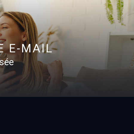
E E-MAIL
isée