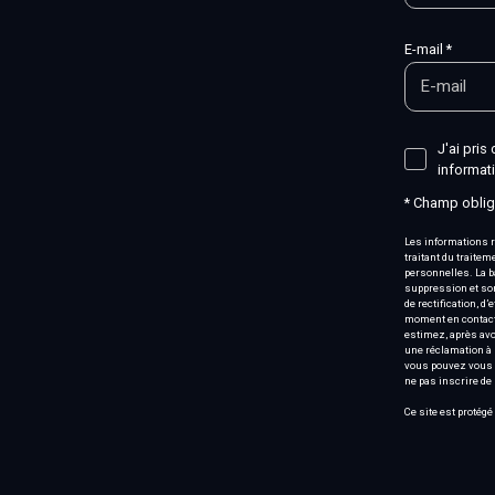
E-mail *
J'ai pris
informat
* Champ oblig
Les informations r
traitant du traite
personnelles. La b
suppression et son
de rectification, d
moment en contacta
estimez, après avo
une réclamation à 
vous pouvez vous i
ne pas inscrire de
Ce site est protég