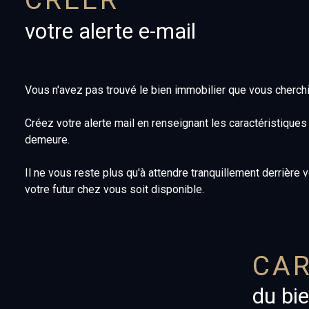
fonds de
garages
votre alerte e-mail
commerce
et
parking
terrains
Vous n'avez pas trouvé le bien immobilier que vous cherch
immeubles
de rapport
Créez votre alerte mail en renseignant les caractéristique
demeure.
garages
et
Il ne vous reste plus qu'à attendre tranquillement derrière 
parking
votre futur chez vous soit disponible.
CAR
du bi