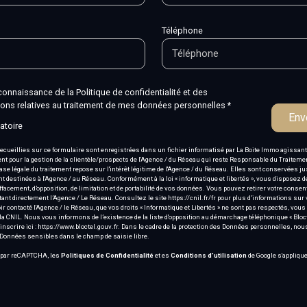
Téléphone
 connaissance de la Politique de confidentialité et des
ions relatives au traitement de mes données personnelles *
Env
atoire
ecueillies sur ce formulaire sont enregistrées dans un fichier informatisé par La Boite Immo agissa
ment pour la gestion de la clientèle/prospects de l'Agence / du Réseau qui reste Responsable du Traitem
ase légale du traitement repose sur l'intérêt légitime de l'Agence / du Réseau. Elles sont conservées 
t destinées à l'Agence / au Réseau. Conformément à la loi « informatique et libertés », vous disposez d
’effacement, d’opposition, de limitation et de portabilité de vos données. Vous pouvez retirer votre conse
nt directement l’Agence / Le Réseau. Consultez le site
https://cnil.fr/fr
pour plus d’informations sur 
ir contacté l'Agence / le Réseau, que vos droits « Informatique et Libertés » ne sont pas respectés, vo
la CNIL. Nous vous informons de l’existence de la liste d'opposition au démarchage téléphonique « Blocte
nscrire ici :
https://www.bloctel.gouv.fr
. Dans le cadre de la protection des Données personnelles, nou
 Données sensibles dans le champ de saisie libre.
é par reCAPTCHA, les
Politiques de Confidentialité
et es
Conditions d'utilisation
de Google s'applique