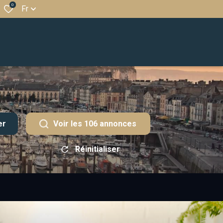
0
Fr
er
Voir les
106
annonces
Réinitialiser