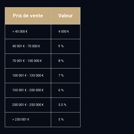
fonds de
garages
commerce
et
Prix de vente
Valeur
parking
terrains
<
40 000 €
4 000 €
immeubles
40 001 € - 70 000 €
9 %
de rapport
70 001 € - 100 000 €
8 %
garages
et
100 001 € - 130 000 €
7 %
parking
130 001 € - 200 000 €
6 %
200 001 € - 250 000 €
5.5 %
>
250 001 €
5 %