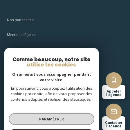
Nos partenaires
Mentions légales
Admin
Comme beaucoup, notre site
utilise les cookies
Nos honoraires
On aimerait vous accompagner pendant
Politique RGPD
votre visite.
En poursuivant, vous acceptez l'utilisation des
Appeler
cookies par ce site, afin de vous proposer des
Cookies
l'agence
contenus adaptés et réaliser des statistiques !
© 2026 | Tous droits réservés
PARAMÉTRER
Contacter
l'agence