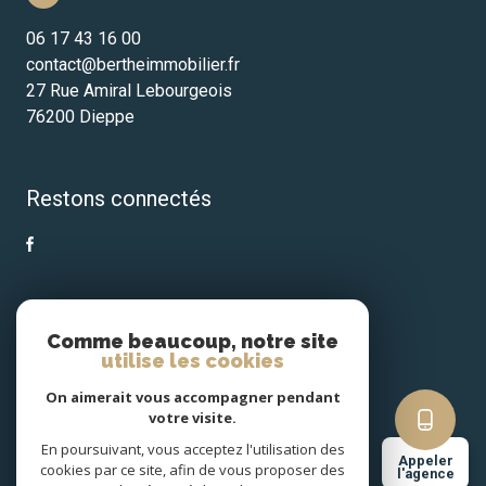
06 17 43 16 00
contact@bertheimmobilier.fr
27 Rue Amiral Lebourgeois
76200 Dieppe
Restons connectés
Nos partenaires
Comme beaucoup, notre site
utilise les cookies
Mentions légales
On aimerait vous accompagner pendant
votre visite.
Admin
En poursuivant, vous acceptez l'utilisation des
Appeler
cookies par ce site, afin de vous proposer des
l'agence