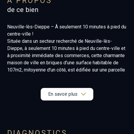
A PROPOS
de ce bien
Neuville-lès-Dieppe – À seulement 10 minutes à pied du
centre-ville !
Située dans un secteur recherché de Neuville-lès-
Dieppe, à seulement 10 minutes à pied du centre-ville et
à proximité immédiate des commerces, cette charmante
maison de ville en briques d'une surface habitable de
107m2, mitoyenne d'un côté, est édifiée sur une parcelle
d'environ 300 m².
Au rez-de-chaussée, vous découvrirez un séjour
lumineux avec une cuisine aménagée et équipée. Le
En savoir plus
premier étage offre deux chambres, une salle de bains et
un WC. Au deuxième étage, une troisième chambre et
deux pièces restent à aménager selon vos besoins
(chambres, bureau, salle de jeux…).
Les combles, déjà isolés, sont aménageables et offrent
DIAGNOSTICS