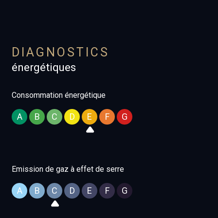
chambres.
Double vitrage neuf .
Chauffage central au fuel.
DIAGNOSTICS
énergétiques
Consommation énergétique
A
B
C
D
E
F
G
Emission de gaz à effet de serre
A
B
C
D
E
F
G