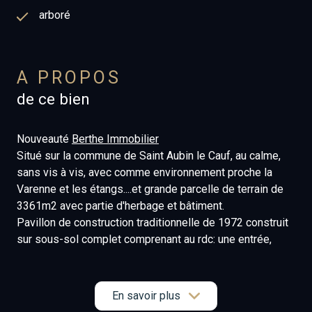
arboré
A PROPOS
de ce bien
Nouveauté
Berthe Immobilier
Situé sur la commune de Saint Aubin le Cauf, au calme,
sans vis à vis, avec comme environnement proche la
Varenne et les étangs....et grande parcelle de terrain de
3361m2 avec partie d'herbage et bâtiment.
Pavillon de construction traditionnelle de 1972 construit
sur sous-sol complet comprenant au rdc: une entrée,
séjour salon avec cheminée, cuisine aménagée et
équipée, 2 chambres, salle d'eau,WC.
Grenier partiellement aménagé avec accès par escalier
En savoir plus
escamotable comprenant : une grande pièce palière, 2