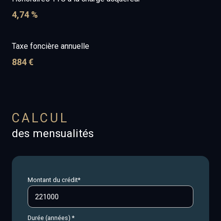
4,74 %
Taxe foncière annuelle
884 €
CALCUL
des mensualités
Montant du crédit*
Durée (années) *