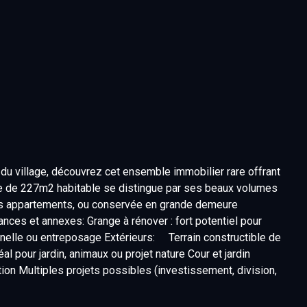
du village, découvrez cet ensemble immobilier rare offrant
e de 227m2 habitable se distingue par ses beaux volumes
eurs appartements, ou conservée en grande demeure
nces et annexes: Grange à rénover : fort potentiel pour
ionnelle ou entreposage Extérieurs: Terrain constructible de
l pour jardin, animaux ou projet nature Cour et jardin
tion Multiples projets possibles (investissement, division,
sseurs ou porteurs de projets ambitieux !