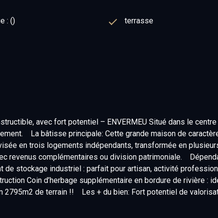
 : ()
terrasse
tructible, avec fort potentiel – ENVERMEU Situé dans le centre 
ement. La bâtisse principale: Cette grande maison de caractèr
: divisée en trois logements indépendants, transformée en plusi
 avec revenus complémentaires ou division patrimoniale. Dépenda
t de stockage industriel : parfait pour artisan, activité profess
uction Coin d’herbage supplémentaire en bordure de rivière : idéa
n 2795m2 de terrain !! Les + du bien: Fort potentiel de valorisa
e aux axes principaux Un bien rare sur le secteur, idéal investi
osé sont disponibles sur le site
Géorisques