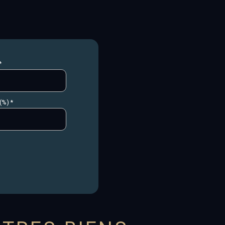
*
(%) *