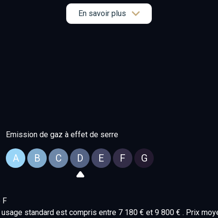
En savoir plus
Emission de gaz à effet de serre
A
B
C
D
E
F
G
 F
usage standard est compris entre 7 180 € et 9 800 € . Prix mo