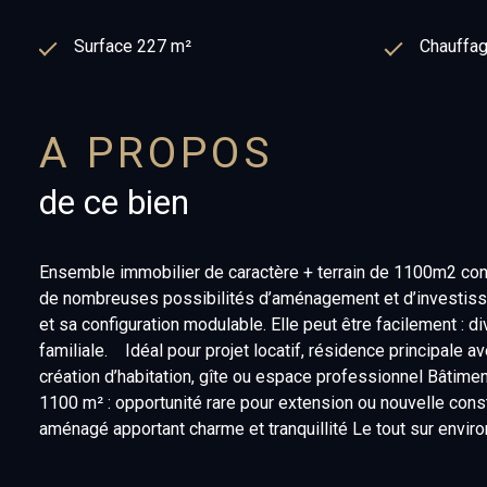
Surface 227 m²
Chauffage
A PROPOS
de ce bien
Ensemble immobilier de caractère + terrain de 1100m2 cons
de nombreuses possibilités d’aménagement et d’investiss
et sa configuration modulable. Elle peut être facilement 
familiale. Idéal pour projet locatif, résidence principale
création d’habitation, gîte ou espace professionnel Bâtimen
1100 m² : opportunité rare pour extension ou nouvelle constr
aménagé apportant charme et tranquillité Le tout sur enviro
activité pro…) Environnement calme et agréable Accès facil
Les informations sur les risques auxquels ce bien est exp