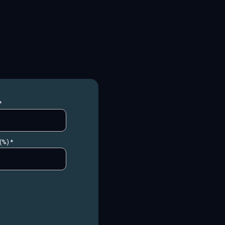
*
(%) *