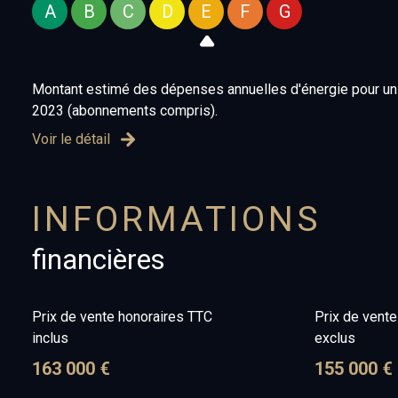
A
B
C
D
E
F
G
Montant estimé des dépenses annuelles d'énergie pour un 
2023 (abonnements compris).
Voir le détail
INFORMATIONS
financières
Prix de vente honoraires TTC
Prix de vent
inclus
exclus
163 000 €
155 000 €