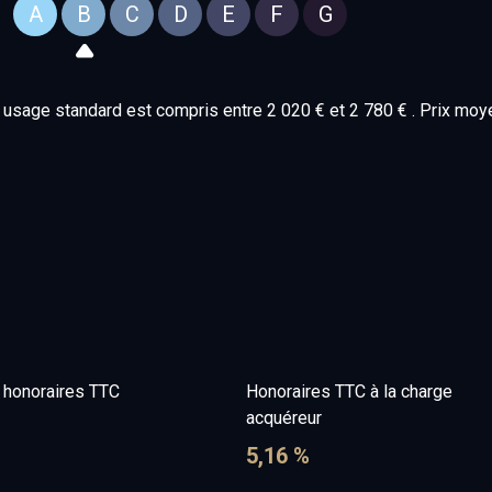
A
B
C
D
E
F
G
usage standard est compris entre 2 020 € et 2 780 € . Prix mo
e honoraires TTC
Honoraires TTC à la charge
acquéreur
5,16 %