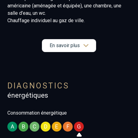
américaine (aménagée et équipée), une chambre, une
salle d'eau, un wc.
Chauffage individuel au gaz de ville.
Cave.
Jolie vue dégagée sur la ville et sur la mer!!!
En savoir plus
Les informations sur les risques auxquels ce bien est
exposé sont disponibles sur le site
Géorisques
DIAGNOSTICS
énergétiques
Consommation énergétique
A
B
C
D
E
F
G